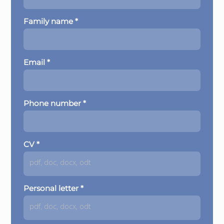
Family name *
Email *
Phone number *
CV *
pdf, doc, docx, odt
Personal letter *
pdf, doc, docx, odt