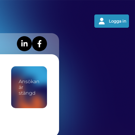
Logga in
Ansökan
är
stängd