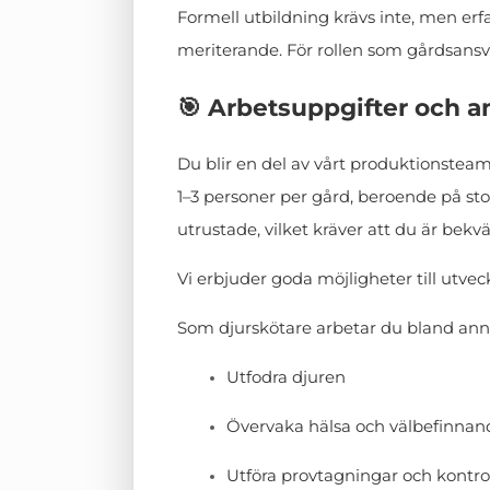
Formell utbildning krävs inte, men erf
meriterande. För rollen som gårdsansva
🎯 Arbetsuppgifter och a
Du blir en del av vårt produktionstea
1–3 personer per gård, beroende på st
utrustade, vilket kräver att du är bek
Vi erbjuder goda möjligheter till utve
Som djurskötare arbetar du bland ann
Utfodra djuren
Övervaka hälsa och välbefinnan
Utföra provtagningar och kontrol