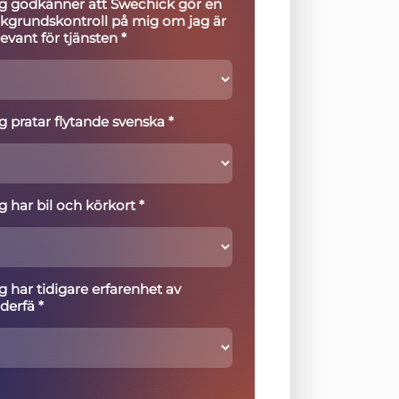
g godkänner att Swechick gör en
kgrundskontroll på mig om jag är
levant för tjänsten *
g pratar flytande svenska *
g har bil och körkort *
g har tidigare erfarenhet av
äderfä *