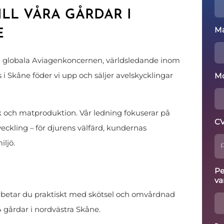
LL VÅRA GÅRDAR I
Ma
E
n globala Aviagenkoncernen, världsledande inom
Mo
s i Skåne föder vi upp och säljer avelskycklingar
bruk och matproduktion. Vår ledning fokuserar på
CV
eckling – för djurens välfärd, kundernas
ljö.
p
Pe
va
arbetar du praktiskt med skötsel och omvårdnad
4 gårdar i nordvästra Skåne.