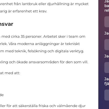
Ja
arenhet från lantbruk eller djurhållning är mycket
ba
re
rig är erfarenhet ett krav.
nsvar
Ja
m med cirka 35 personer. Arbetet sker i team om
orlek. Våra moderna anläggningar är tekniskt
väm med teknik, felsökning och digitala verktyg.
Ja
ckling och ökade ansvarsområden för den som vill.
at med att:
Ja
fj
de
ler för att säkerställa friska och välmående djur