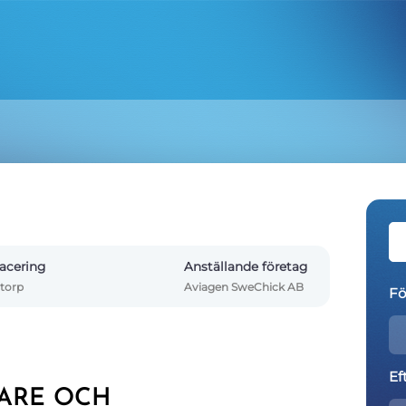
acering
Anställande företag
torp
Aviagen SweChick AB
Fö
Ef
TARE OCH