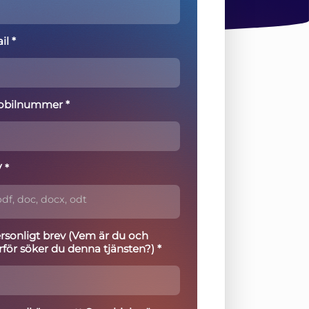
il *
bilnummer *
 *
df, doc, docx, odt
rsonligt brev (Vem är du och
rför söker du denna tjänsten?) *