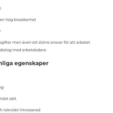
t
 en hög biosäkerhet
r
fter men även ett större ansvar för att arbetet
 dialog med arbetsledare.
onliga egenskaper
ng
tiskt sätt
 tekniskt intresserad