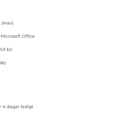
 (krav)
Microsoft Office
ll bil
de)
r 4 dagar ledigt