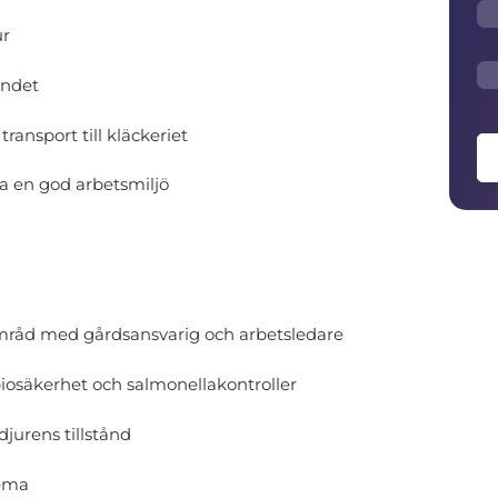
ur
andet
ransport till kläckeriet
 en god arbetsmiljö
amråd med gårdsansvarig och arbetsledare
biosäkerhet och salmonellakontroller
jurens tillstånd
hema