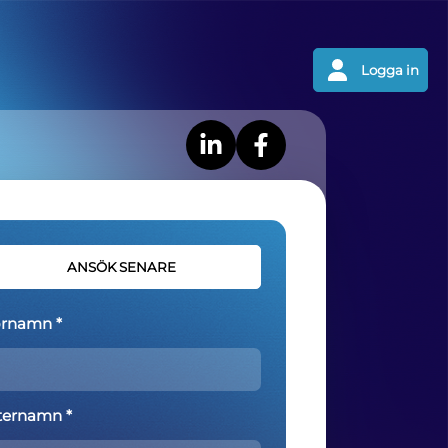
Logga in
ANSÖK SENARE
rnamn *
ternamn *