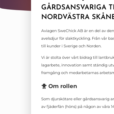
GÅRDSANSVARIGA TI
NORDVÄSTRA SKÅN
Aviagen SweChick AB är en del av de
avelsdjur för slaktkyckling. Från vår ba
till kunder i Sverige och Norden.
Vi är stolta över vårt bidrag till lant
lagarbete, innovation samt ständig utv
framgång och medarbetarnas arbetsmi
🐥 Om rollen
Som djurskötare eller gårdsansvarig 
av fjäderfän (höns) på någon av våra 1